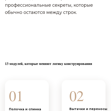
профессиональные секреты, которые
03
04
обычно остаются между строк.
Двухшовный рукав
Рукав:форма и баланс
3 часа только про рукав:
1 ч. 15м. тонкости построения
пропорции , баланс,
двухшовного рукава, где
частые ошибки и способы
важна каждая линия.
их исправления.
05
06
Юбки и платья
Построение брюк