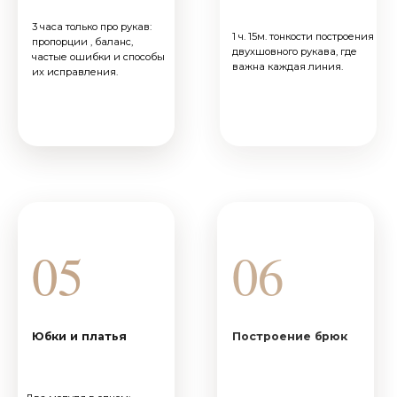
09
10
Корсеты, бюстгальтер
Детские изделия
2 часа о детской одежде:
3ч.11м. о построении
мерки, особенности
корсетов, бюстгальтера и
посадки, с учётом
нижнего белья:
возраста и пропорций.
поддержка, комфорт,
Вопросы студенток - это
анатомия.
живой разбор, а не только
лекция.
11
12
Кимоно
Комбинированная пройма
3ч.11 м. про
2 ч. 43м. кимоно: фишки,
комбинированную пройму:
особенности структуры
где она нужна, как строить,
кимоно.
как «садится» на разные
типы фигур.