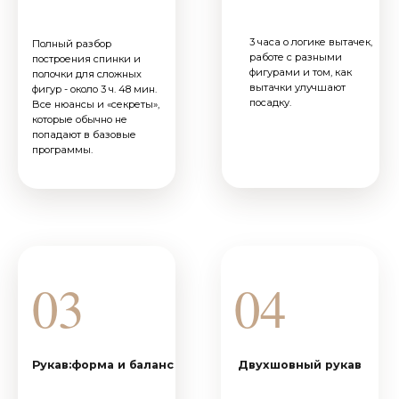
Два модуля в одном:
2ч.40м. где мы разбираем
примерно 2 часа только
построение брюк и анализ
про юбки и платья.
посадки, типичные
Пропорции, силуэты,
проблемы по посадке.
логика перехода от базы к
моделям.
07
08
Фигуры с отклонениями
Построение воротников
3,5 часов только
3 часа про нетиповые
воротники: формы, высота,
фигуры и асимметрии:
прилегание, формы,
Как считывать фигуру,
объёмы.
какие изменения вносить
в базовую основу.