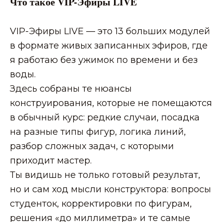
Что такое VIP-Эфиры LIVE
VIP-Эфиры LIVE — это 13 больших модулей
в формате живых записанных эфиров, где
я работаю без ужимок по времени и без
13 модулей, которые меняют логику конструирования
воды.
Здесь собраны те нюансы
01
02
конструирования, которые не помещаются
в обычный курс: редкие случаи, посадка
Вытачки и переносы
Полочка и спинка
на разные типы фигур, логика линий,
разбор сложных задач, с которыми
3 часа о логике вытачек,
Полный разбор
работе с разными
построения спинки и
фигурами и том, как
полочки для сложных
приходит мастер.
вытачки улучшают
фигур - около 3 ч. 48 мин.
посадку.
Все нюансы и «секреты»,
Ты видишь не только готовый результат,
которые обычно не
попадают в базовые
но и сам ход мысли конструктора: вопросы
программы.
студенток, корректировки по фигурам,
решения «до миллиметра» и те самые