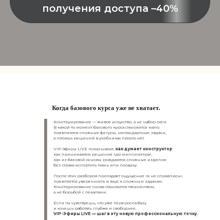
получения доступа –40%
Когда базового курса уже не хватает.
Конструирование — живое искусство, а не набор схем.
В какой-то момент базового курса становится мало:
появляются сложные фигуры, нестандартные задачи,
а готовых решений в учебниках просто нет.
VIP-Эфиры LIVE показывают,
как думает конструктор
:
как принимаются решения «до миллиметра»,
как из базовой основы рождаются сложные изделия
без страха испортить ткань или посадку.
После этих разборов пропадает ощущение «я не справлюсь»,
появляется уверенность и вкус к сложным задачам.
Конструирование снова становится творчеством,
а не борьбой с лекалами.
Если ты чувствуешь, что уже переросла базу
и хочешь работать глубже и свободнее,
VIP-Эфиры LIVE — шаг в эту новую профессиональную точку.