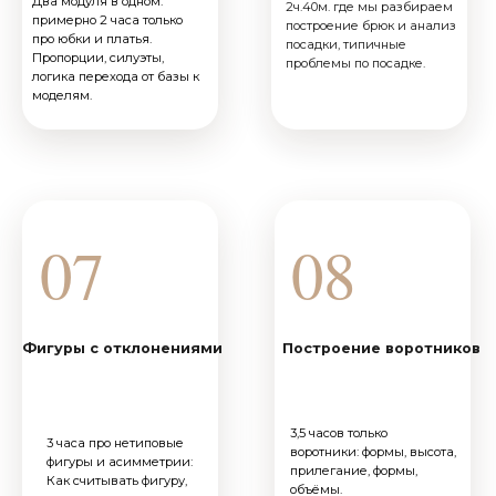
13
Комбинированная пройма
из базового лекала
3:11 про комбинированную
пройму: где она нужна, как
их строить, как они «садится»
на разные типы фигур.